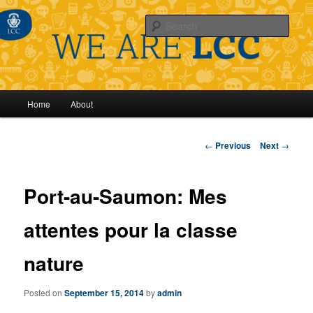
Sear
Main
Home
About
Skip
menu
to
Post
←
Previous
Next
→
navigation
primary
Port-au-Saumon: Mes
content
attentes pour la classe
nature
Posted on
September 15, 2014
by
admin