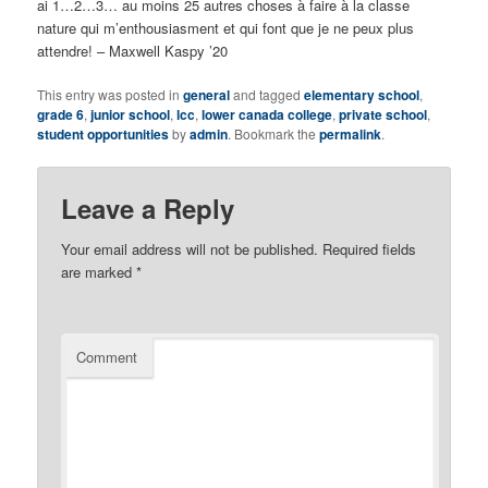
ai 1…2…3… au moins 25 autres choses à faire à la classe
nature qui m’enthousiasment et qui font que je ne peux plus
attendre! – Maxwell Kaspy ’20
This entry was posted in
general
and tagged
elementary school
,
grade 6
,
junior school
,
lcc
,
lower canada college
,
private school
,
student opportunities
by
admin
. Bookmark the
permalink
.
Leave a Reply
Your email address will not be published.
Required fields
are marked
*
Comment