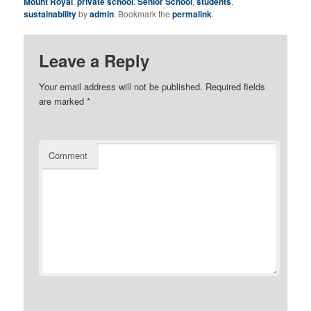
Mount Royal
,
private school
,
Senior School
,
students
,
sustainability
by
admin
. Bookmark the
permalink
.
Leave a Reply
Your email address will not be published.
Required fields
are marked
*
Comment