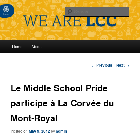
Sear
Main
Home
About
Skip
menu
to
Post
←
Previous
Next
→
navigation
primary
Le Middle School Pride
content
participe à La Corvée du
Mont-Royal
Posted on
May 9, 2012
by
admin